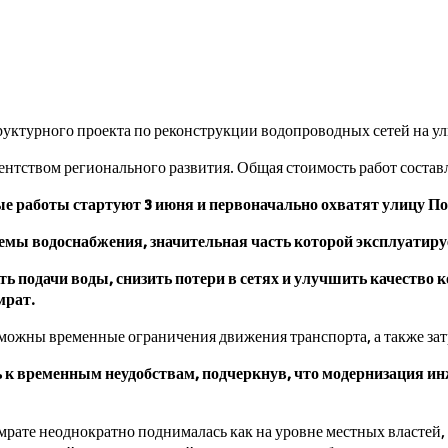
ктурного проекта по реконструкции водопроводных сетей на ули
ентством регионального развития. Общая стоимость работ составл
 работы стартуют 3 июня и первоначально охватят улицу По
ы водоснабжения, значительная часть которой эксплуатирует
ь подачи воды, снизить потери в сетях и улучшить качество
мрат.
можны временные ограничения движения транспорта, а также зат
ь к временным неудобствам, подчеркнув, что модернизация и
рате неоднократно поднималась как на уровне местных властей, 