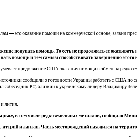
м — это оказание помощи на коммерческой основе, заявил пресс
ение покупать помощь. То есть не продолжать ее оказывать н
зывать помощь и тем самым способствовать завершению этого 
азумевает продолжение США оказания помощи в обмен на редкозе
сточники сообщили о готовности Украины работать с США по сд
етил собеседник FT, близкий к украинскому лидеру Владимиру Зел
 и лития.
ырья», в том числе редкоземельных металлов, сообщало Мин
, иттрий и лантан. Часть месторождений находится на террит