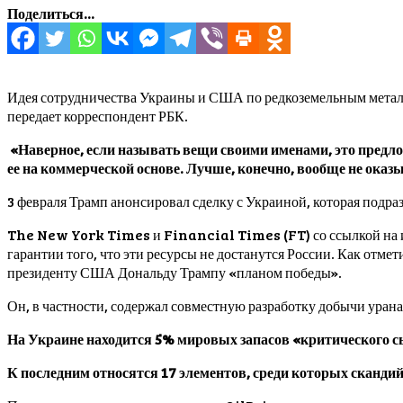
Поделиться...
Идея сотрудничества Украины и США по редкоземельным металла
передает корреспондент РБК.
«Наверное, если называть вещи своими именами, это предлож
ее на коммерческой основе. Лучше, конечно, вообще не ока
3 февраля Трамп анонсировал сделку с Украиной, которая подр
The New York Times и Financial Times (FT) со ссылкой на и
гарантии того, что эти ресурсы не достанутся России. Как отм
президенту США Дональду Трампу «планом победы».
Он, в частности, содержал совместную разработку добычи урана
На Украине находится 5% мировых запасов «критического с
К последним относятся 17 элементов, среди которых скандий