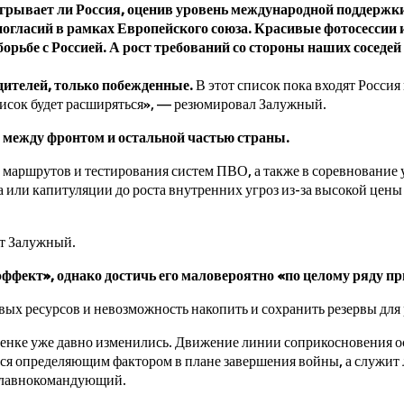
грывает ли Россия, оценив уровень международной поддержки.
гласий в рамках Европейского союза. Красивые фотосессии 
рьбе с Россией. А рост требований со стороны наших соседей к
едителей, только побежденные.
В этот список пока входят Россия
писок будет расширяться», — резюмировал Залужный.
у между фронтом и остальной частью страны.
 маршрутов и тестирования систем ПВО, а также в соревнование
 или капитуляции до роста внутренних угроз из-за высокой цен
ет Залужный.
эффект»,
однако достичь его маловероятно «по целому ряду п
ых ресурсов и невозможность накопить и сохранить резервы для 
оценке уже давно изменились. Движение линии соприкосновения 
ется определяющим фактором в плане завершения войны, а служит
главнокомандующий.