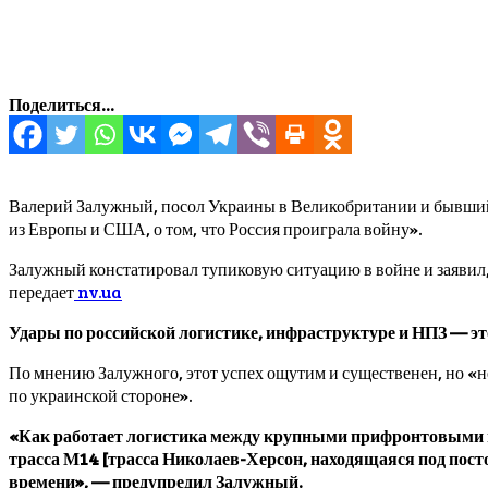
Поделиться...
Валерий Залужный, посол Украины в Великобритании и бывший
из Европы и США, о том, что Россия проиграла войну».
Залужный констатировал тупиковую ситуацию в войне и заявил
передает
nv.ua
Удары по российской логистике, инфраструктуре и НПЗ — эт
По мнению Залужного, этот успех ощутим и существенен, но «не
по украинской стороне».
«Как работает логистика между крупными прифронтовыми го
трасса М14 [трасса Николаев-Херсон, находящаяся под пост
времени», — предупредил Залужный.