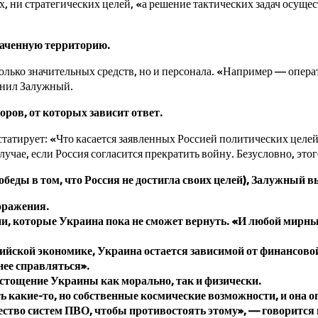
 ни стратегических целей, «а решение тактических задач осуществ
ваченную территорию.
лько значительных средств, но и персонала. «Например — операт
мнил Залужный.
оров, от которых зависит ответ.
атирует: «Что касается заявленных Россией политических целей, м
лучае, если Россия согласится прекратить войну. Безусловно, это
обеды в том, что Россия не достигла своих целей), Залужный 
оражения.
, которые Украина пока не сможет вернуть. «И любой мирный
сийской экономике, Украина остается зависимой от финансово
нее справляться».
истощение Украины как морально, так и физически.
ть какие-то, но собственные космические возможности, и она о
ество систем ПВО, чтобы противостоять этому», — говорится 