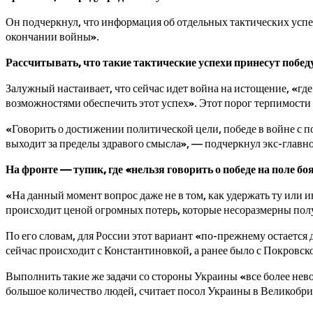
Он подчеркнул, что информация об отдельных тактических успе
окончании войны».
Рассчитывать, что такие тактические успехи принесут побед
Залужный настаивает, что сейчас идет война на истощение, «гд
возможностями обеспечить этот успех». Этот порог терпимост
«Говорить о достижении политической цели, победе в войне с 
выходит за пределы здравого смысла», — подчеркнул экс-глав
На фронте — тупик, где «нельзя говорить о победе на поле бо
«На данный момент вопрос даже не в том, как удержать ту или 
происходит ценой огромных потерь, которые несоразмерны по
По его словам, для России этот вариант «по-прежнему остается
сейчас происходит с Константиновкой, а ранее было с Покровс
Выполнить такие же задачи со стороны Украины «все более нево
большое количество людей, считает посол Украины в Великобр