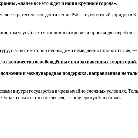
ины, «далее все это ждет и наши крупные города».
чевое стратегическое достижение РФ — сухопутный коридор в К
ии», там усугубляется топливный кризис и происходят перебои с
ктуру, о защите которой необходимо немедленно позаботиться», 
 не от количества освобождённых или захваченных территорий.
одолжение и международная поддержка, направленная не тольк
сами внутри государства в чрезвычайно сложных условиях. Тольк
. Однако нам от этого не легче», — подчеркнул Залужный.