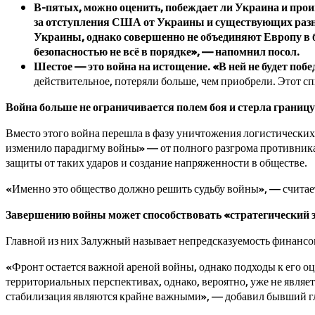
В-пятых, можно оценить, побеждает ли Украина и прои
за отступления США от Украины и существующих разно
Украины, однако совершенно не объединяют Европу в бо
безопасностью не всё в порядке», — напомнил посол.
Шестое — это война на истощение. «В ней не будет поб
действительное, потеряли больше, чем приобрели. Этот с
Война больше не ограничивается полем боя и стерла границ
Вместо этого
война перешла в фазу уничтожения логистических
изменило парадигму войны» — от полного разгрома противника
защиты от таких ударов и создание напряженности в обществе.
«Именно это общество должно решить судьбу войны», — счита
Завершению войны может способствовать «стратегический 
Главной из них Залужный называет непредсказуемость финансов
«Фронт остается важной ареной войны, однако подходы к его 
территориальных перспективах, однако, вероятно, уже не явля
стабилизация являются крайне важными», — добавил бывший 