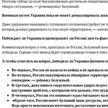
Поэтому сейчас на поле боя невозможно достичь ни оперативных,
общую ситуацию», — резюмировал Залужный.
Военным путем Украина пока не может деоккупировать зах
Даже удержание нынешнего тупикового положения требует не то
которая должна удерживать ту или иную территорию», — напо
Побеждает ли Украина и проигрывает ли Россия: шесть факт
Комментируя вопрос о том, проиграла ли Россия, Залужный конст
победила. Однако этот вывод будет справедливым только в том с
А чтобы ответить на вопрос, победила ли Украина (помимо п
Во-первых, Россия не вышла из войны и не признала п
Во-вторых, Россия оккупировала обширные территории
очевидно», — добавил Залужный.
В-третьих, даже нанося сокрушительные удары по рос
внутренних проблем, с которыми чем дальше, тем труд
В-четвертых, Россия это понимает и рассчитывает на 
«Кроме того, России имеет больший запас ресурсов, хо
Ведь просто невозможно изготовить достаточное колич