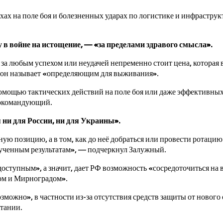
хах на поле боя и болезненных ударах по логистике и инфрастру
у в войне на истощение, — «за пределами здравого смысла».
е за любым успехом или неудачей непременно стоит цена, которая
и он называет «определяющим для выживания».
помощью тактических действий на поле боя или даже эффективных
нокомандующий.
я ни для России, ни для Украины».
иную позицию, а в том, как до неё добраться или провести ротац
лученным результатам», — подчеркнул Залужный.
 доступным», а значит, дает РФ возможность «сосредоточиться на
ком и Мирноградом».
зможно», в частности из-за отсутствия средств защиты от нового 
итании.