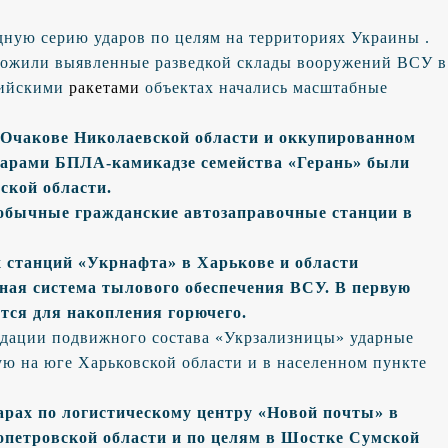
дную серию ударов по целям на территориях Украины .
тожили выявленные разведкой склады вооружений ВСУ в
сийскими
ракетами
объектах начались масштабные
 Очакове Николаевской области и оккупированном
дарами БПЛА-камикадзе семейства «Герань» были
ской области.
 обычные гражданские автозаправочные станции в
х станций «Укрнафта» в Харькове и области
ная система тылового обеспечения ВСУ. В первую
ются для накопления горючего.
дации подвижного состава «Укрзализницы» ударные
ю на юге Харьковской области и в населенном пункте
арах по логистическому центру «Новой почты» в
опетровской области и по целям в Шостке Сумской