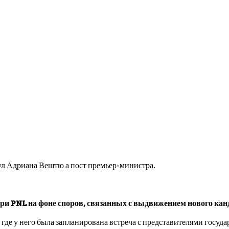
ул Адриана Вештю а пост премьер-министра.
ри PNL на фоне споров, связанных с выдвижением нового кан
где у него была запланирована встреча с представителями госуд