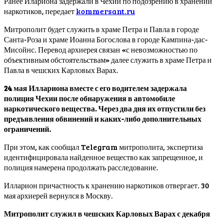
Ранее Илариона задержали в Чехии по подозрению в хранении
наркотиков, передает
kommersant.ru
Митрополит будет служить в храме Петра и Павла в городе
Санта-Роза и храме Иоанна Богослова в городе Кампина-дас-
Мисойнс. Перевод архиерея связан «с невозможностью по
объективным обстоятельствам» далее служить в храме Петра и
Павла в чешских Карловых Варах.
24 мая Иллариона вместе с его водителем задержала
полиция Чехии после обнаружения в автомобиле
наркотического вещества. Через два дня их отпустили без
предъявления обвинений и каких-либо дополнительных
ограничений.
При этом, как сообщал Telegram митрополита, экспертиза
идентифицировала найденное вещество как запрещенное, и
полиция намерена продолжать расследование.
Илларион причастность к хранению наркотиков отвергает. 30
мая архиерей вернулся в Москву.
Митрополит служил в чешских Карловых Варах с декабря