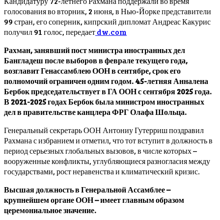
Кандидатуру 72-летнего Рахмана поддержали во время
голосования во вторник, 2 июня, в Нью-Йорке представители
99 стран, его соперник, кипрский дипломат Андреас Какурис
получил 91 голос, передает
dw.com
Рахман, занявший пост министра иностранных дел
Бангладеш после выборов в феврале текущего года,
возглавит Генассамблею ООН в сентябре, срок его
полномочий ограничен одним годом. 45-летняя Анналена
Бербок председательствует в ГА ООН с сентября 2025 года.
В 2021-2025 годах Бербок была министром иностранных
дел в правительстве канцлера ФРГ Олафа Шольца.
Генеральный секретарь ООН Антониу Гутерриш поздравил
Рахмана с избранием и отметил, что тот вступит в должность в
период серьезных глобальных вызовов, в числе которых –
вооруженные конфликты, углубляющиеся разногласия между
государствами, рост неравенства и климатический кризис.
Высшая должность в Генеральной Ассамблее –
крупнейшем органе ООН – имеет главным образом
церемониальное значение.