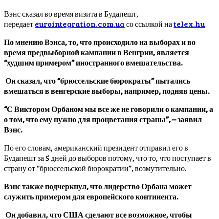
Вэнс сказал во время визита в Будапешт,
передает
eurointegration.com.ua
со ссылкой на
telex.hu
По мнению Вэнса, то, что происходило на выборах и во
время предвыборной кампании в Венгрии, является
“худшим примером” иностранного вмешательства.
Он сказал, что “брюссельские бюрократы” пытались
вмешаться в венгерские выборы, например, подняв цены.
“С Виктором Орбаном мы все же не говорили о кампании, а
о том, что ему нужно для процветания страны”, – заявил
Вэнс.
По его словам, американский президент отправил его в
Будапешт за 5 дней до выборов потому, что то, что поступает в
страну от “брюссельской бюрократии”, возмутительно.
Вэнс также подчеркнул, что лидерство Орбана может
служить примером для европейского континента.
Он добавил, что США сделают все возможное, чтобы