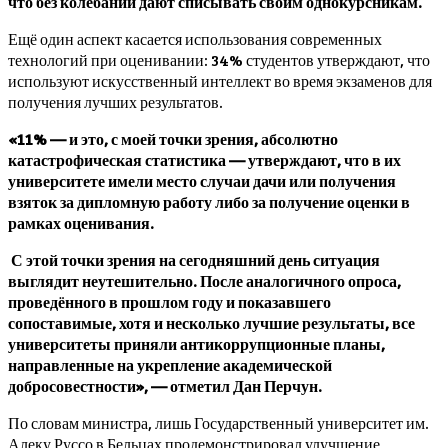
что без колебаний дают списывать своим однокурсникам.
Ещё один аспект касается использования современных
технологий при оценивании: 34% студентов утверждают, что
используют искусственный интеллект во время экзаменов для
получения лучших результатов.
«11% — и это, с моей точки зрения, абсолютно
катастрофическая статистика — утверждают, что в их
университете имели место случаи дачи или получения
взяток за дипломную работу либо за получение оценки в
рамках оценивания.
С этой точки зрения на сегодняшний день ситуация
выглядит неутешительно. После аналогичного опроса,
проведённого в прошлом году и показавшего
сопоставимые, хотя и несколько лучшие результаты, все
университеты приняли антикоррупционные планы,
направленные на укрепление академической
добросовестности», — отметил Дан Перчун.
По словам министра, лишь Государственный университет им.
Алеку Руссо в Бельцах продемонстрировал улучшение