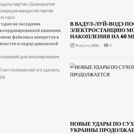
андаты партии «Демократия
алидации мандатов партии
а rupor.
В ВАДУЛ-ЛУЙ-ВОДЭ П
годня на заседании
ЭЛЕКТРОСТАНЦИЮ МО
в координированной кампании
НАКОПЛЕНИЯ НА 60 М
анием фейковых аккаунтов в
ричастен и лидер румынской
8 августа, 2026
5
 оснований для аннулирования
 нет полномочий это сделать.
уд.
НОВЫЕ УДАРЫ ПО СУХ
УКРАИНЫ ПРОДОЛЖА