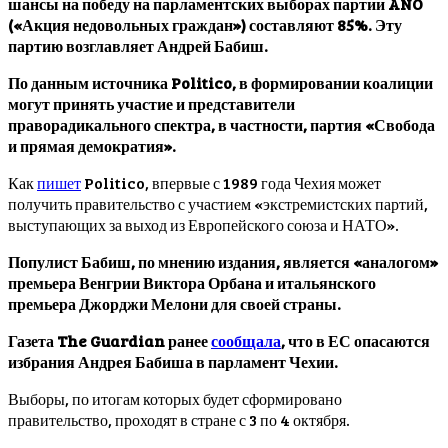
шансы на победу на парламентских выборах партии ANO
(«Акция недовольных граждан») составляют 85%. Эту
партию возглавляет Андрей Бабиш.
По данным источника Politico, в формировании коалиции
могут принять участие и представители
праворадикального спектра, в частности, партия «Свобода
и прямая демократия».
Как
пишет
Politico, впервые с 1989 года Чехия может
получить правительство с участием «экстремистских партий,
выступающих за выход из Европейского союза и НАТО».
Популист Бабиш, по мнению издания, является «аналогом»
премьера Венгрии Виктора Орбана и итальянского
премьера Джорджи Мелони для своей страны.
Газета The Guardian ранее
сообщала
, что в ЕС опасаются
избрания Андрея Бабиша в парламент Чехии.
Выборы, по итогам которых будет сформировано
правительство, проходят в стране с 3 по 4 октября.