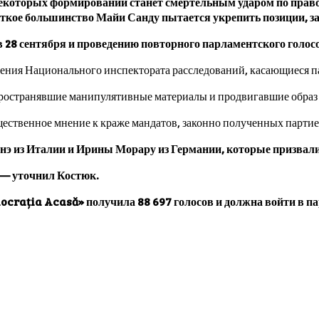
екоторых формирований станет смертельным ударом по право
аткое большинство Майи Санду пытается укрепить позиции, за
28 сентября и проведению повторного парламентского голосо
ащения Национального инспектората расследований, касающиеся
ространявшие манипулятивные материалы и продвигавшие образ
общественное мнение к краже мандатов, законно полученных пар
нэ из Италии и Ирины Морару из Германии, которые призвал
 — уточнил Костюк.
ocrația Acasă» получила 88 697 голосов и должна войти в па