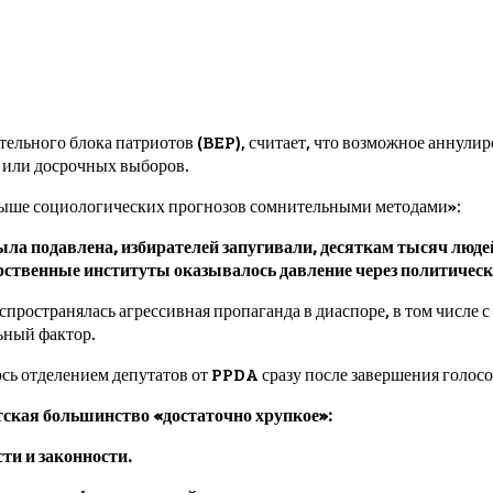
тельного блока патриотов (BEP), считает, что возможное аннули
или досрочных выборов.
 выше социологических прогнозов сомнительными методами»:
ыла подавлена, избирателей запугивали, десяткам тысяч люде
арственные институты оказывалось давление через политичес
спространялась агрессивная пропаганда в диаспоре, в том числ
ьный фактор.
ось отделением депутатов от PPDA сразу после завершения голос
ская большинство «достаточно хрупкое»:
и и законности.