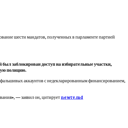
рование шести мандатов, полученных в парламенте партией
й был заблокирован доступ на избирательные участки,
кую полицию.
е с фальшивых аккаунтов с недекларированным финансированием,
ования», — заявил он, цитирует
newtv.md