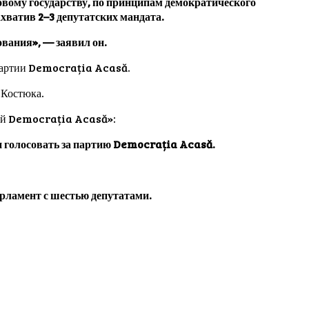
вому государству, по принципам демократического
хватив 2–3 депутатских мандата.
вания», — заявил он.
 партии Democrația Acasă.
 Костюка.
тией Democrația Acasă»:
и голосовать за партию Democrația Acasă.
рламент с шестью депутатами.