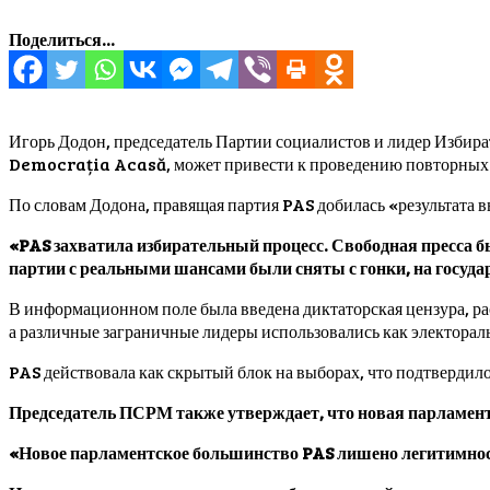
Поделиться...
Игорь Додон, председатель Партии социалистов и лидер Избира
Democrația Acasă, может привести к проведению повторных 
По словам Додона, правящая партия PAS добилась «результата
«PAS захватила избирательный процесс. Свободная пресса б
партии с реальными шансами были сняты с гонки, на госуд
В информационном поле была введена диктаторская цензура, ра
а различные заграничные лидеры использовались как электорал
PAS действовала как скрытый блок на выборах, что подтвердил
Председатель ПСРМ также утверждает, что новая парламент
«Новое парламентское большинство PAS лишено легитимност