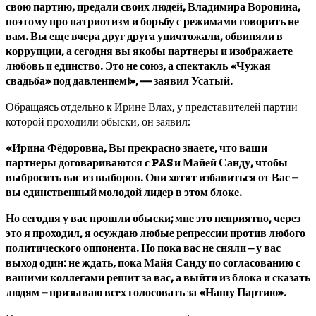
свою партию, предали своих людей, Владимира Воронина,
поэтому про патриотизм и борьбу с режимами говорить не
вам. Вы еще вчера друг друга уничтожали, обвиняли в
коррупции, а сегодня вы якобы партнеры и изображаете
любовь и единство. Это не союз, а спектакль «Чужая
свадьба» под давлением!», — заявил Усатый.
Обращаясь отдельно к Ирине Влах, у представителей партии
которой проходили обыски, он заявил:
«Ирина Фёдоровна, Вы прекрасно знаете, что ваши
партнеры договариваются с PAS и Майей Санду, чтобы
выбросить вас из выборов. Они хотят избавиться от Вас –
вы единственный молодой лидер в этом блоке.
Но сегодня у вас прошли обыски; мне это неприятно, через
это я проходил, я осуждаю любые репрессии против любого
политического оппонента. Но пока вас не сняли – у вас
выход один: не ждать, пока Майя Санду по согласованию с
вашими коллегами решит за вас, а выйти из блока и сказать
людям – призываю всех голосовать за «Нашу Партию».