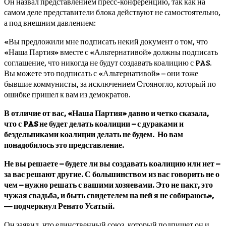
Он назвал представлением пресс-конференцию, так как на
самом деле представители блока действуют не самостоятельно,
а под внешним давлением:
«Вы предложили мне подписать некий документ о том, что
«Наша Партия» вместе с «Альтернативой» должны подписать
соглашение, что никогда не будут создавать коалицию с PAS.
Вы можете это подписать с «Альтернативой» – они тоже
бывшие коммунисты, за исключением Стояногло, который по
ошибке пришел к вам из демократов.
В отличие от вас, «Наша Партия» давно и четко сказала,
что с PAS не будет делать коалиции – с дураками и
бездельниками коалиции делать не будем. Но вам
понадобилось это представление.
Не вы решаете – будете ли вы создавать коалицию или нет –
за вас решают другие. С большинством из вас говорить не о
чем – нужно решать с вашими хозяевами. Это не пакт, это
чужая свадьба, и быть свидетелем на ней я не собираюсь»,
— подчеркнул Ренато Усатый.
Он заявил, что единственный союз, который подпишет он и