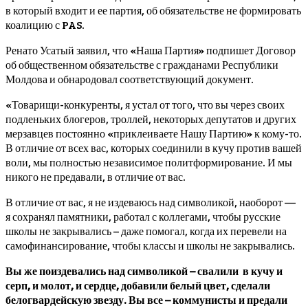
в который входит и ее партия, об обязательстве не формировать
коалицию с PAS.
Ренато Усатый заявил, что «Наша Партия» подпишет Договор
об общественном обязательстве с гражданами Республики
Молдова и обнародовал соответствующий документ.
«Товарищи-конкуренты, я устал от того, что вы через своих
подленьких блогеров, троллей, некоторых депутатов и других
мерзавцев постоянно «приклеиваете Нашу Партию» к кому-то.
В отличие от всех вас, которых соединили в кучу против вашей
воли, мы полностью независимое политформирование. И мы
никого не предавали, в отличие от вас.
В отличие от вас, я не издеваюсь над символикой, наоборот —
я сохранял памятники, работал с коллегами, чтобы русские
школы не закрывались – даже помогал, когда их перевели на
самофинансирование, чтобы классы и школы не закрывались.
Вы же поиздевались над символикой – свалили в кучу и
серп, и молот, и сердце, добавили белый цвет, сделали
белогвардейскую звезду. Вы все – коммунисты и предали