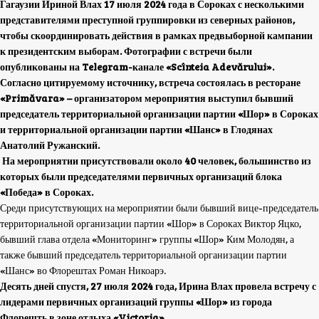
Гагаузии Ириной Влах 17 июля 2024 года
в Сороках с несколькими
представителями преступной группировки из северных районов
,
чтобы скоординировать действия в рамках предвыборной кампании
к президентским выборам. Фотографии с встречи были
опубликованы на Telegram-канале «
Scînteia Adevărului
».
Согласно цитируемому источнику, встреча состоялась в ресторане
«Primăvara» – организатором мероприятия выступил бывший
председатель территориальной организации партии «Шор» в Сороках
и территориальной организации партии «Шанс» в Глодянах
Анатолий Ружанский.
На мероприятии присутствовали около 40 человек, большинство из
которых были председателями первичных организаций блока
«Победа» в Сороках.
Среди присутствующих на мероприятии были бывший вице-председатель
территориальной организации партии «Шор» в Сороках Виктор Яцко,
бывший глава отдела «Мониторинг» группы «Шор» Ким Молодян, а
также бывший председатель территориальной организации партии
«Шанс» во Флорештах Роман Никоарэ.
Десять дней спустя, 27 июля 2024 года, Ирина Влах провела встречу
с
лидерами первичных
организаций группы «Шор» из города
Флорешть в зоне отдыха «Victoria».