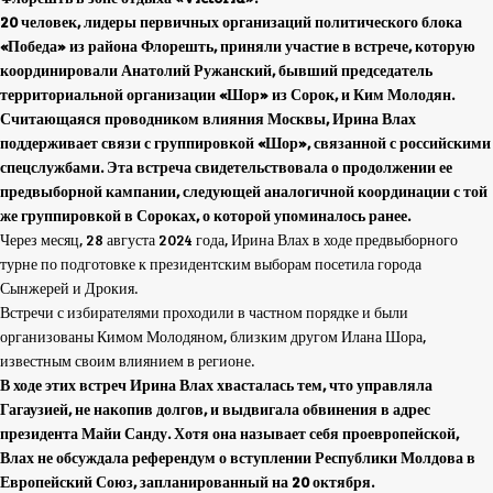
20 человек, лидеры первичных организаций политического блока
«Победа» из района Флорешть, приняли участие в встрече, которую
координировали Анатолий Ружанский, бывший председатель
территориальной организации «Шор» из Сорок, и Ким Молодян.
Считающаяся проводником влияния Москвы, Ирина Влах
поддерживает связи с группировкой «Шор», связанной с российскими
спецслужбами. Эта встреча свидетельствовала о продолжении ее
предвыборной кампании, следующей аналогичной координации с той
же группировкой в Сороках, о которой упоминалось ранее.
Через месяц, 28 августа 2024 года, Ирина Влах
в ходе предвыборного
турне по подготовке к президентским выборам
посетила города
Сынжерей и Дрокия.
Встречи с избирателями проходили в частном порядке и были
организованы Кимом Молодяном, близким другом Илана Шора,
известным своим влиянием в регионе.
В ходе этих встреч Ирина Влах хвасталась тем, что управляла
Гагаузией, не накопив долгов, и выдвигала обвинения в адрес
президента Майи Санду. Хотя она называет себя проевропейской,
Влах не обсуждала референдум о вступлении Республики Молдова в
Европейский Союз, запланированный на 20 октября.