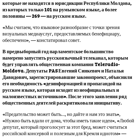
которые не находятся в юрисдикции Республики Молдова,
из которых только 101 на румынском языке, а более
половины — 269 — на русском языке.
«Мы считаем, что языковое разнообразие с точки зрения
визуальных медиауслуг, предоставляемых бенефициару,
обеспечено», — констатировал совет.
В предвыборный год парламентское большинство
намерено запустить русскоязычный телеканал, которым
будет управлять общественная компания Teleradio-
Moldova. Депутаты PAS Евгений Синкевич и Наталья
Давидович, зарегистрировавшие законопроект, объяснили
его необходимость «дезинформацией и пропагандой на
русском языке, которая исходит из неофициальных и
малоизвестных источников». После этого заявления ряд
общественных деятелей раскритиковали инициативу.
«Предательство может быть…, но дайте и нам это знать»,
«Нужно быть вдали от дома, чтобы иметь такие идеи», «Любой
депутат, который проголосует за этот бред, может считаться
российской консервой и полезным для Кремля идиотом» —