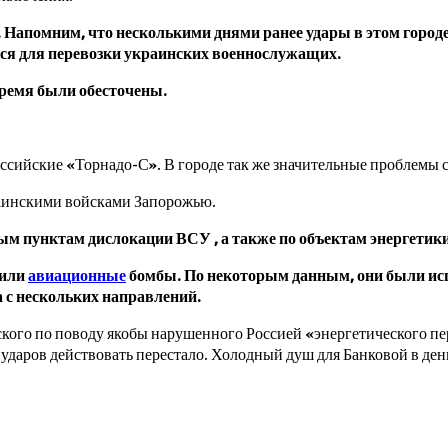
. Напомним, что несколькими днями ранее удары в этом горо
ся для перевозки украинских военнослужащих.
время были обесточены.
ссийские «Торнадо-С». В городе так же значительные проблемы с
раинскими войсками Запорожью.
м пунктам дислокации ВСУ , а также по объектам энергетики
нили
авиационные
бомбы. По некоторым данным, они были исп
а с нескольких направлений.
ого по поводу якобы нарушенного Россией «энергетического пере
 ударов действовать перестало. Холодный душ для Банковой в де